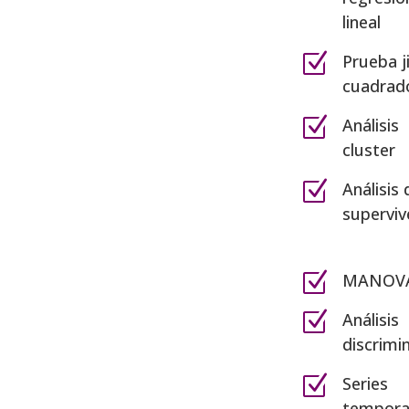
lineal
Z
Prueba ji
cuadrad
Z
Análisis
cluster
Z
Análisis 
superviv
Z
MANOV
Z
Análisis
discrimi
Z
Series
tempora