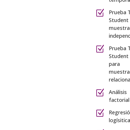
Z
Prueba 
Student
muestra
independ
Z
Prueba 
Student
para
muestra
relacion
Z
Análisis
factorial
Z
Regresi
logísitic