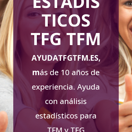
ESTADÍS
TICOS
TFG TFM
AYUDATFGTFM.ES,
m
ás de 10 años de
experiencia. Ayuda
con análisis
estadísticos para
TFM y TFG