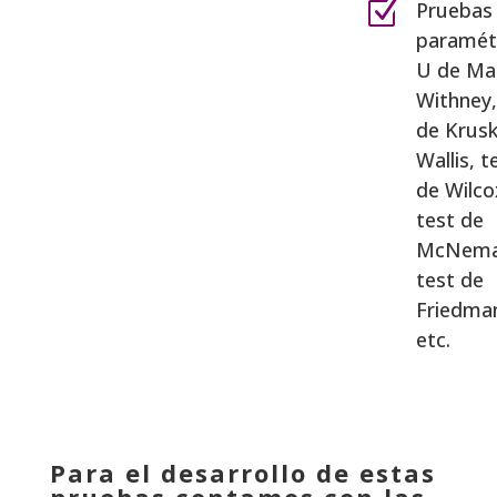
Z
Pruebas
paramétr
U de Ma
Withney,
de Krusk
Wallis, t
de Wilco
test de
McNema
test de
Friedma
etc.
Para el desarrollo de estas