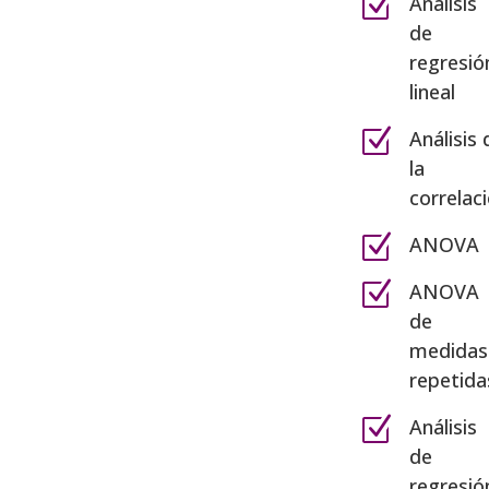
Z
Análisis
de
regresió
lineal
Z
Análisis 
la
correlac
Z
ANOVA
Z
ANOVA
de
medidas
repetida
Z
Análisis
de
regresió