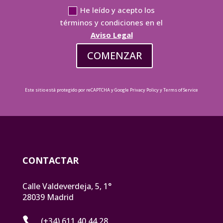
He leído y acepto los
términos y condiciones en el
Aviso Legal
COMENZAR
Este sitio está protegido por reCAPTCHA y Google
Privacy Policy
y
Terms of Service
CONTACTAR
Calle Valdeverdeja, 5, 1°
28039 Madrid

(+34) 611 40 44 28